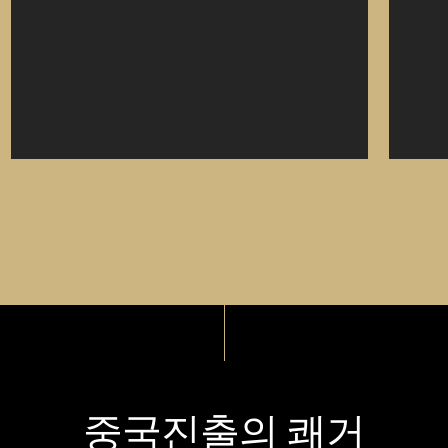
중국진출의 쾌거