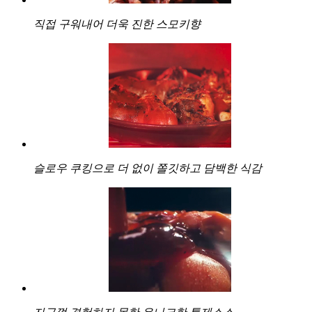
직접 구워내어 더욱 진한 스모키향
슬로우 쿠킹으로 더 없이 쫄깃하고 담백한 식감