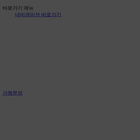
바로가기 메뉴
네비게이션 바로가기
가맹문의
CUSTOMER